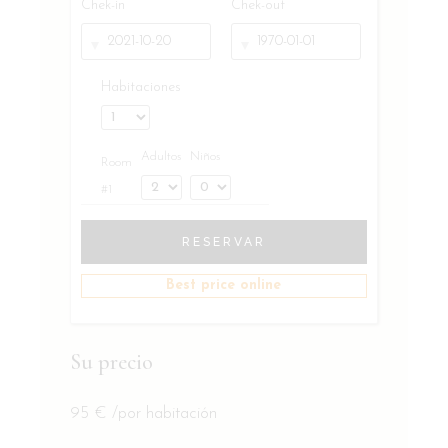
Chek-in
Chek-out
Habitaciones
Adultos
Niños
Room
#1
RESERVAR
Best price online
Su precio
95
€
/por habitación