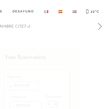
S
DESAYUNO
22
°
C
Your Reservation
Registrar
Comproveu
Dormitoris