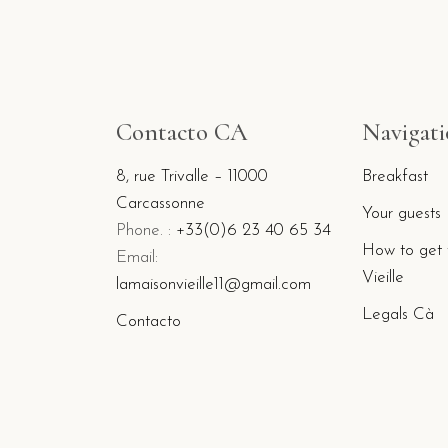
Contacto CA
Navigat
8, rue Trivalle – 11000
Breakfast
Carcassonne
Your guests
Phone. :
+33(0)6 23 40 65 34
How to get 
Email:
Vieille
lamaisonvieille11@gmail.com
Legals Cà
Contacto