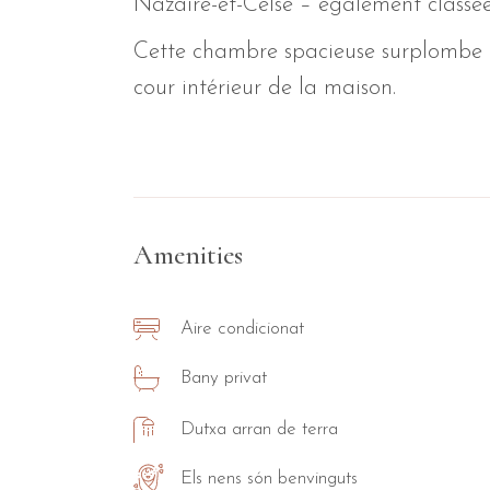
Nazaire-et-Celse – également classée
Cette chambre spacieuse surplombe l’
cour intérieur de la maison.
Amenities
Aire condicionat
Bany privat
Dutxa arran de terra
Els nens són benvinguts