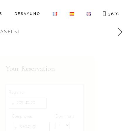
S
DESAYUNO
36
°
C
Your Reservation
Registrar
Comproveu
Dormitoris