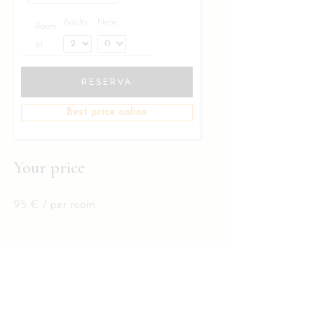
Adults
Nens
Room
#1
RESERVA
Best price online
Your price
95
€
/ per room