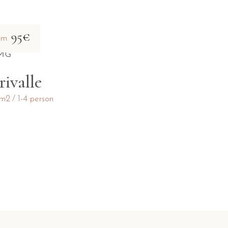
95€
om
rivalle
m2
1-4 person