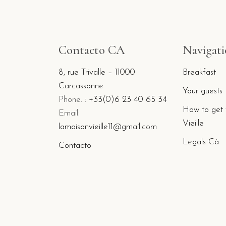
Contacto CA
Navigat
8, rue Trivalle – 11000
Breakfast
Carcassonne
Your guests
Phone. :
+33(0)6 23 40 65 34
How to get 
Email:
Vieille
lamaisonvieille11@gmail.com
Legals Cà
Contacto