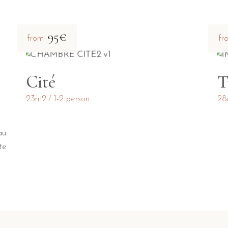
95€
from
fr
Cité
T
23m2
1-2 person
28
au
te