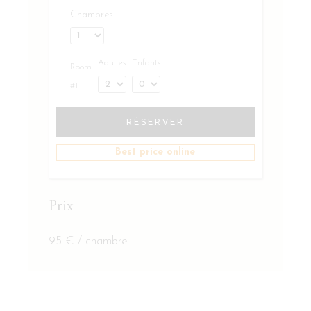
Chambres
Adultes
Enfants
Room
#1
RÉSERVER
Best price online
Prix
95
€
/ chambre