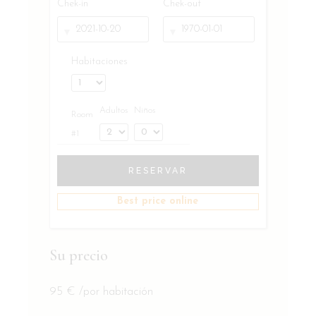
Chek-in
Chek-out
Habitaciones
Adultos
Niños
Room
#1
RESERVAR
Best price online
Su precio
95
€
/por habitación