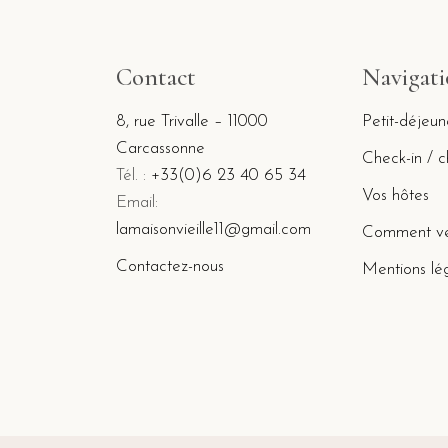
Contact
Navigat
8, rue Trivalle – 11000
Petit-déjeun
Carcassonne
Check-in / 
Tél. :
+33(0)6 23 40 65 34
Vos hôtes
Email:
lamaisonvieille11@gmail.com
Comment ven
Contactez-nous
Mentions lé