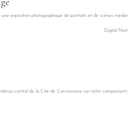
Age
z une exposition photographique de portraits et de scènes médiév
Digital No
 Château comtal de la Cité de Carcassonne sur notre campement mé