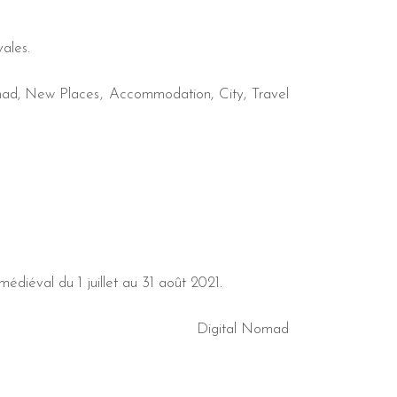
ales.
mad
,
New Places
Accommodation
City
Travel
diéval du 1 juillet au 31 août 2021.
Digital Nomad