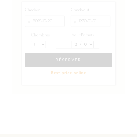
Check-in
Check-out
Chambres
Adultes
Enfants
RÉSERVER
Best price online