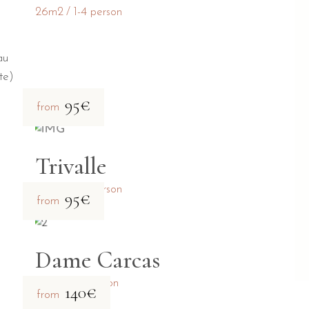
26m2
1-4 person
au
te)
95€
from
Trivalle
28m2
1-4 person
95€
from
Dame Carcas
31m2
1-2 person
140€
from