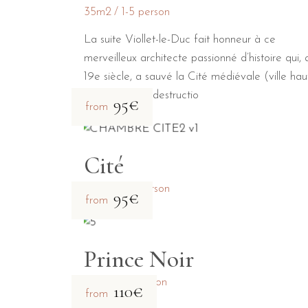
35m2
1-5 person
La suite Viollet-le-Duc fait honneur à ce
merveilleux architecte passionné d’histoire qui, 
19e siècle, a sauvé la Cité médiévale (ville hau
en ruine de la destructio
95€
from
Cité
23m2
1-2 person
95€
from
Prince Noir
31m2
1-2 person
110€
from