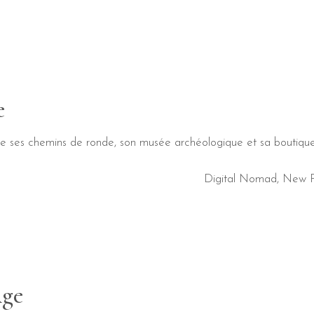
e
 de ses chemins de ronde, son musée archéologique et sa boutique
Digital Nomad
,
New P
Age