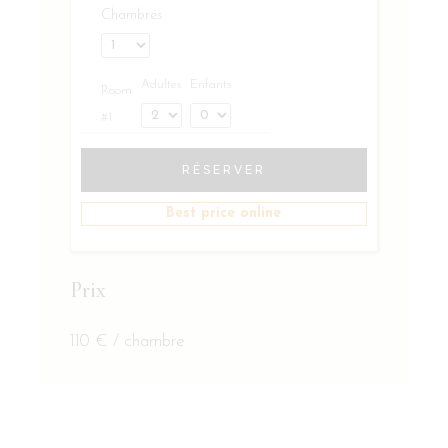
Chambres
Adultes
Enfants
Room
#1
RÉSERVER
Best price online
Prix
110
€
/ chambre