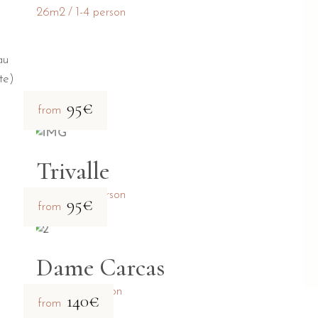
26m2
1-4 person
au
te)
95€
from
Trivalle
28m2
1-4 person
95€
from
Dame Carcas
31m2
1-2 person
140€
from