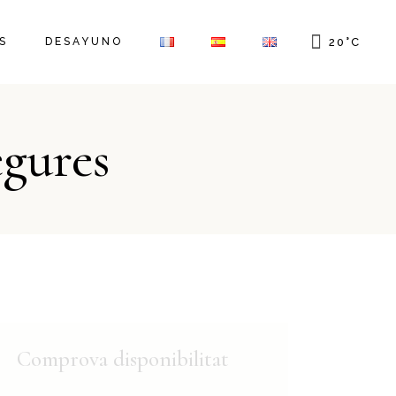
S
DESAYUNO
20
°
C
egures
Comprova disponibilitat