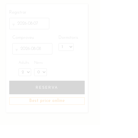
Registrar
Comproveu
Dormitoris
Adults
Nens
RESERVA
Best price online