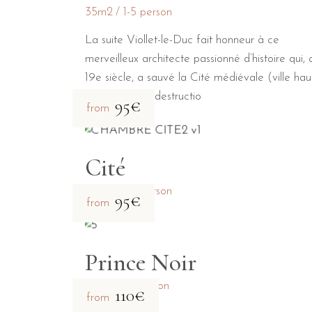
35m2
1-5 person
La suite Viollet-le-Duc fait honneur à ce
merveilleux architecte passionné d’histoire qui, 
19e siècle, a sauvé la Cité médiévale (ville hau
en ruine de la destructio
95€
from
Cité
23m2
1-2 person
95€
from
Prince Noir
31m2
1-2 person
110€
from